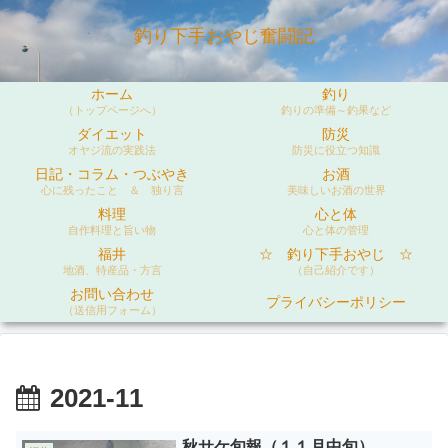
釣り下手おやじ奮闘記
ホーム
釣り
（トップページへ）
釣りの準備～釣果など
ダイエット
防災
オヤジ流の実践法
防災に役立つ知識
日記・コラム・つぶやき
お酒
心に残ったこと ＆ 独り言
美味しいお酒の世界
料理
心と体
自作料理と旨い物
心と体の管理
福井
☆ 釣り下手おやじ ☆
地酒、特産品・方言
（自己紹介です）
お問い合わせ
プライバシーポリシー
（送信用フォーム）
2021-11
秋サケ旬報（１１月中旬）