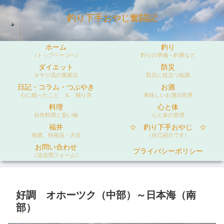
釣り下手おやじ奮闘記
ホーム
釣り
（トップページへ）
釣りの準備～釣果など
ダイエット
防災
オヤジ流の実践法
防災に役立つ知識
日記・コラム・つぶやき
お酒
心に残ったこと ＆ 独り言
美味しいお酒の世界
料理
心と体
自作料理と旨い物
心と体の管理
福井
☆ 釣り下手おやじ ☆
地酒、特産品・方言
（自己紹介です）
お問い合わせ
プライバシーポリシー
（送信用フォーム）
好調 オホーツク（中部）～日本海（南
部）