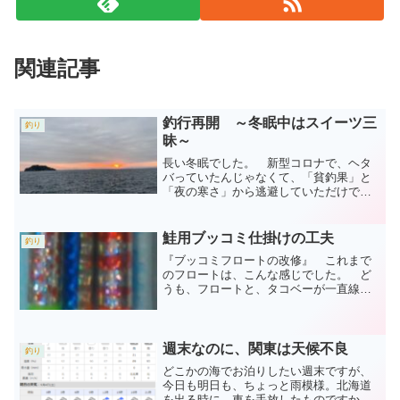
関連記事
釣行再開 ～冬眠中はスイーツ三
釣り
昧～
長い冬眠でした。 新型コロナで、ヘタ
バっていたんじゃなくて、「貧釣果」と
「夜の寒さ」から逃避していただけで
す。 この間、沢山スイーツを食べ比べ
して、２ｋｇほど体重も増加しまし
た。 今年の初釣りは、決して自慢でき
鮭用ブッコミ仕掛けの工夫
釣り
る釣果ではなかったけど、やっぱ...
『ブッコミフロートの改修』 これまで
のフロートは、こんな感じでした。 ど
うも、フロートと、タコベーが一直線に
ならないんですよね。 これは、一昨
年、鮭釣りを始めたばかりの時に、ネッ
トで調べて、作り方をまねたもので
す。 昨年、流れ着いたフロート...
週末なのに、関東は天候不良
釣り
どこかの海でお泊りしたい週末ですが、
今日も明日も、ちょっと雨模様。北海道
を出る時に、車を手放したものですか