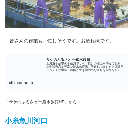
皆さんの作業も、忙しそうです。お疲れ様です。
サケのふるさと 千歳水族館
北海道千歳市の千歳川でサケ（鮭）の遡上を間近で観察！
水中観察窓や豊富な淡水魚展示、子連れで楽しめる体験型
イベントが満載。自然と生き物のつながりを学びながら楽
しめる、観光にぴったりの北海道最大級の淡水魚水族館で
す。
chitose-aq.jp
「サケのふるさと千歳水族館HP」から
小糸魚川河口