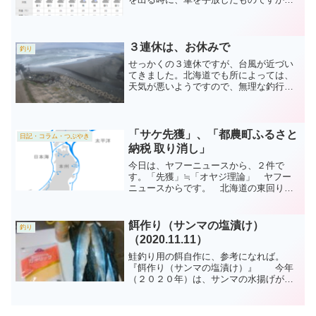
ら、毎週レンタカーを借りるほどの釣果
も期待できず、雨の日はおとなしく、家
で過ごします。今日の千歳川など 今朝
は、ちょっと用事があって、...
３連休は、お休みで
釣り
せっかくの３連休ですが、台風が近づい
てきました。北海道でも所によっては、
天気が悪いようですので、無理な釣行
は、されないでくださいね。千歳川な
ど 今朝も飛び出し事故が、ありまし
た。もったいないけど、仕方ないです
ね。 朝の鮭の搬出作業は、確認で...
「サケ先獲」、「都農町ふるさと
日記・コラム・つぶやき
納税 取り消し」
今日は、ヤフーニュースから、２件で
す。「先獲」≒「オヤジ理論」 ヤフー
ニュースからです。 北海道の東回りが
不漁だった、昨年（２０２１年）のサケ
漁。 オヤジの推論は、まんざらでもな
かったようです。記事によると１０年も
餌作り（サンマの塩漬け）
釣り
前から、ロシアの「先獲」こ...
（2020.11.11）
鮭釣り用の餌自作に、参考になれば。
『餌作り（サンマの塩漬け）』 今年
（２０２０年）は、サンマの水揚げが、
極めて少なかったそうです。 それにも
かかわらず、サンマで、鮭用餌を作り続
け、結局は、小サバとフグに献上してき