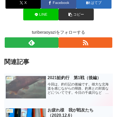
X
Facebook
はてブ
LINE
コピー
turiberaoyaziをフォローする
関連記事
2021鮭釣行 第1戦（後編）
釣り
今回は、釣行記の後編です。雄大な北海
道を感じながらの帰路、釣果との対面な
どについてです。今日の千歳川など 今
朝（2021.10.12）のインディアン水車周
辺です。全景を見ると、秋の深まりを感
じますね。このショットを撮る直前に川
の中央で大きな...
お疲れ様 我が戦友たち
釣り
（2020.12.6）