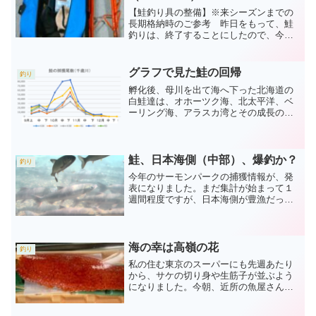
【鮭釣り具の整備】※来シーズンまでの
長期格納時のご参考 昨日をもって、鮭
釣りは、終了することにしたので、今日
は、道具の整備です。 竿を綺麗に洗
い、リールも綺麗にして、ＦＧノットも
組直し、サンドポールも、少しだけ再塗
グラフで見た鮭の回帰
釣り
装しました。 整備するとき...
孵化後、母川を出て海へ下った北海道の
白鮭達は、オホーツク海、北太平洋、ベ
ーリング海、アラスカ湾とその成長の場
を大海に求め、その多くは４年後に、母
なる川へ命をつなぐために帰ってきま
す。 北海道庁が出される秋サケ旬報を
グラフ化してみました。今...
鮭、日本海側（中部）、爆釣か？
釣り
今年のサーモンパークの捕獲情報が、発
表になりました。まだ集計が始まって１
週間程度ですが、日本海側が豊漁だった
昨年を上回る多さ。 凄いよ～今週の
千歳川 まずは、今週の状況写真で
す。 ８月２５日（木） 作業用の網
が、とても重そうです。 作業中...
海の幸は高嶺の花
釣り
私の住む東京のスーパーにも先週あたり
から、サケの切り身や生筋子が並ぶよう
になりました。今朝、近所の魚屋さんに
は、鮭の切り身が陳列されていた棚の最
上段に、捌かれていない鮭が１匹だけ飾