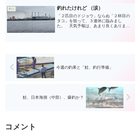
られていました。思わず鮭の顔を触り、
他の魚で隠れていた脂ビレ...
釣れたけれど （涙）
釣り
「２匹目のドジョウ」ならぬ「２杯目の
タコ」を狙って、３連休に臨みまし
た。 天気予報は、あまり良くありませ
んが、無理をしない程度の釣行となりま
した。釣果より、損失が大きかった釣行
でした。１ 釣行概要（１）７月１６日
（土） 日中しか釣れないだろ...
今週の釣果と「鮭、釣行準備」
鮭、日本海側（中部）、爆釣か？
コメント