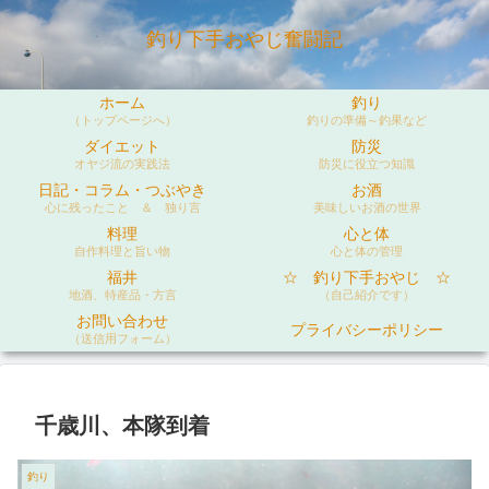
釣り下手おやじ奮闘記
ホーム
釣り
（トップページへ）
釣りの準備～釣果など
ダイエット
防災
オヤジ流の実践法
防災に役立つ知識
日記・コラム・つぶやき
お酒
心に残ったこと ＆ 独り言
美味しいお酒の世界
料理
心と体
自作料理と旨い物
心と体の管理
福井
☆ 釣り下手おやじ ☆
地酒、特産品・方言
（自己紹介です）
お問い合わせ
プライバシーポリシー
（送信用フォーム）
千歳川、本隊到着
釣り