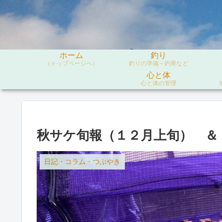
ホーム
釣り
（トップページへ）
釣りの準備～釣果など
心と体
心と体の管理
秋サケ旬報（１２月上旬） ＆
日記・コラム・つぶやき