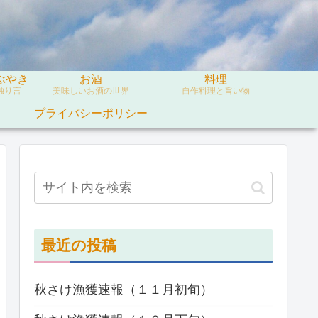
ぶやき
お酒
料理
独り言
美味しいお酒の世界
自作料理と旨い物
プライバシーポリシー
）
最近の投稿
秋さけ漁獲速報（１１月初旬）