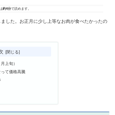
は
約4分
で読めます。
ました。お正月に少し上等なお肉が食べたかったの
次
２月上旬）
なって価格高騰
捗