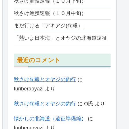
秋さけ漁獲速報（１０月下旬）
秋さけ漁獲速報（１０月中旬）
まだ行ける「アキアジ(旬報）」
「熱いよ日本海」とオヤジの北海道遠征
最近のコメント
秋さけ旬報とオヤジの釣行
に
turiberaoyazi
より
秋さけ旬報とオヤジの釣行
に
O氏
より
懐かしの北海道（遠征準備編）
に
turiberaoyazi
より