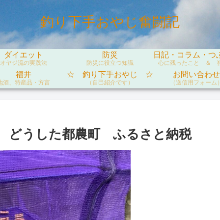
釣り下手おやじ奮闘記
ダイエット
防災
日記・コラム・つ
オヤジ流の実践法
防災に役立つ知識
心に残ったこと ＆ 
福井
☆ 釣り下手おやじ ☆
お問い合わせ
地酒、特産品・方言
（自己紹介です）
（送信用フォーム
 どうした都農町 ふるさと納税