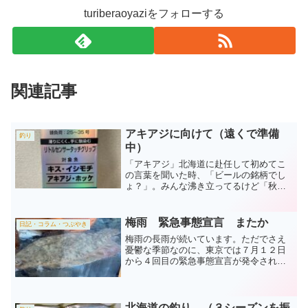
turiberaoyaziをフォローする
関連記事
アキアジに向けて（遠くで準備
釣り
中）
「アキアジ」北海道に赴任して初めてこ
の言葉を聞いた時、「ビールの銘柄でし
ょ？」。みんな沸き立ってるけど「秋の
鯵？そんなにおいしいのかな？」と不思
議でした。３シーズンもその魅力に接し
た今は、この言葉を聞くと、居ても立っ
梅雨 緊急事態宣言 またか
日記・コラム・つぶやき
てもいられません。コロナ...
梅雨の長雨が続いています。ただでさえ
憂鬱な季節なのに、東京では７月１２日
から４回目の緊急事態宣言が発令されま
す。明けない夜はないけれど、待ってい
てもなかなか夜明けが来ない時は、朝日
を迎えに行きましょう～♪。 長雨で海も
お休みのようですから、...
北海道の釣り （３シーズンを振