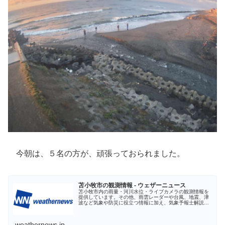
今朝は、５名の方が、頑張っておられました。
苫小牧市の観測情報 - ウェザーニュース
苫小牧市内の雨量・河川水位・ライブカメラの観測情報を
提供しています。その他、雨雲レーダーや台風、地震、津
波など気象や防災に役立つ情報に加え、気象予報士解説の
お天気ニュースを配信しています。最新の天気情報は【予
報精度No.1】のウェザーニュー...
weathernews.jp