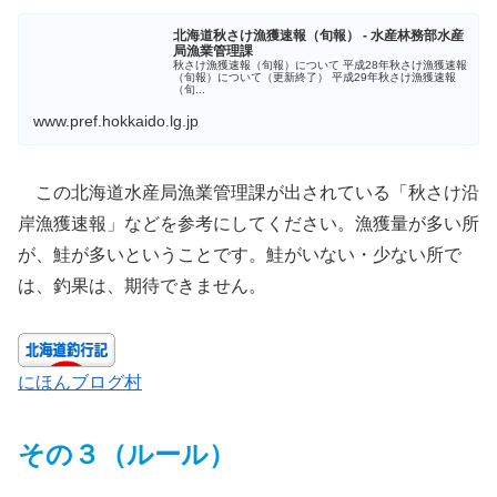
北海道秋さけ漁獲速報（旬報） - 水産林務部水産
局漁業管理課
秋さけ漁獲速報（旬報）について 平成28年秋さけ漁獲速報
（旬報）について（更新終了） 平成29年秋さけ漁獲速報
（旬...
www.pref.hokkaido.lg.jp
この北海道水産局漁業管理課が出されている「秋さけ沿
岸漁獲速報」などを参考にしてください。漁獲量が多い所
が、鮭が多いということです。鮭がいない・少ない所で
は、釣果は、期待できません。
にほんブログ村
その３（
ルール
）