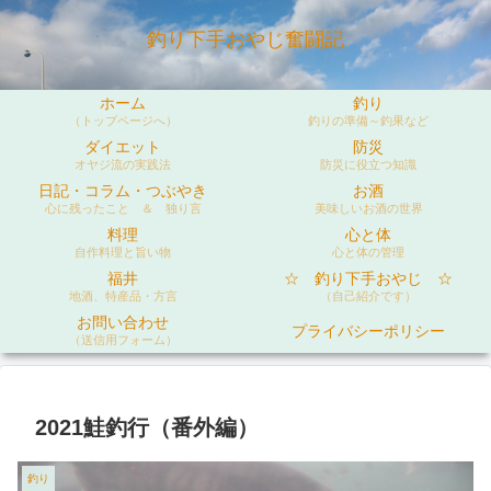
釣り下手おやじ奮闘記
ホーム
釣り
（トップページへ）
釣りの準備～釣果など
ダイエット
防災
オヤジ流の実践法
防災に役立つ知識
日記・コラム・つぶやき
お酒
心に残ったこと ＆ 独り言
美味しいお酒の世界
料理
心と体
自作料理と旨い物
心と体の管理
福井
☆ 釣り下手おやじ ☆
地酒、特産品・方言
（自己紹介です）
お問い合わせ
プライバシーポリシー
（送信用フォーム）
2021鮭釣行（番外編）
釣り