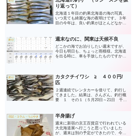
釣り
り返って）
北海道１年目の釣果北海道の海の写真、
いつ見ても綺麗な海の夜明けです。３年
目の今年は、良い釣果がほとんどなかっ
たですね。さて、北海道に来て最初（１
年目）の釣果は、西港キラキラ公園での
チカでした。 北海道の釣りについて、
週末なのに、関東は天候不良
釣り
よくわからないまま、釣...
どこかの海でお泊りしたい週末ですが、
今日も明日も、ちょっと雨模様。北海道
を出る時に、車を手放したものですか
ら、毎週レンタカーを借りるほどの釣果
も期待できず、雨の日はおとなしく、家
で過ごします。今日の千歳川など 今朝
は、ちょっと用事があって、...
カタクチイワシ ≧ ４００円/
釣り
匹
２週連続でレンタカーを借りて、釣行し
てきました。結果は、さんざん。釣行概
要 １ その１（５月20日～21日 千葉
某所） 先週金曜日（５月２０日）は、
千葉の某所へ出漁。周囲には１０人前後
の釣り人が。 夕方から実釣を始めまし
半身揚げ
日記・コラム・つぶやき
たが、なんの反応もな...
週末に新宿の京王百貨店で行われている
大北海道展へ行こうと思っていました
が、週末は別の予定ができたので、今