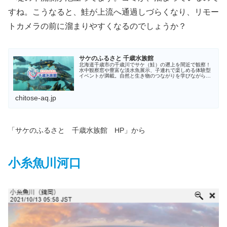
すね。こうなると、鮭が上流へ通過しづらくなり、リモー
トカメラの前に溜まりやすくなるのでしょうか？
サケのふるさと 千歳水族館
北海道千歳市の千歳川でサケ（鮭）の遡上を間近で観察！
水中観察窓や豊富な淡水魚展示、子連れで楽しめる体験型
イベントが満載。自然と生き物のつながりを学びながら楽
しめる、観光にぴったりの北海道最大級の淡水魚水族館で
す。
chitose-aq.jp
「サケのふるさと 千歳水族館 HP」から
小糸魚川河口