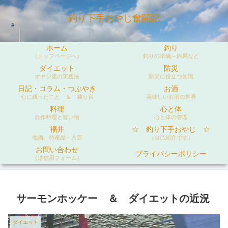
釣り下手おやじ奮闘記
ホーム
釣り
（トップページへ）
釣りの準備～釣果など
ダイエット
防災
オヤジ流の実践法
防災に役立つ知識
日記・コラム・つぶやき
お酒
心に残ったこと ＆ 独り言
美味しいお酒の世界
料理
心と体
自作料理と旨い物
心と体の管理
福井
☆ 釣り下手おやじ ☆
地酒、特産品・方言
（自己紹介です）
お問い合わせ
プライバシーポリシー
（送信用フォーム）
サーモンホッケー ＆ ダイエットの近況
ダイエット