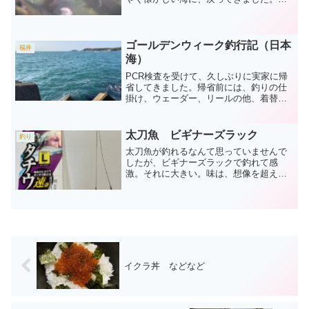
ほんのひと時でしたが、北海道は優しか
った。３泊４日の鮭釣り釣行記（前編）
です。今日の千歳川など 今朝
（2021.10.11）の千歳川...
ゴールデンウィーク釣行記（日本
福井
海）
PCR検査を受けて、久しぶりに実家に帰
省してきました。帰省前には、釣りの仕
掛け、ウェーダー、リールの他、着替え
なども含めて段ボール２箱を事前に発
送。 今回は、６泊７日の長期滞在で実
家で農作業の手伝いと釣り三昧の予定で
太刀魚 ビギナーズラック
釣り
す。釣行準備 まずは、情...
太刀魚が釣れるなんて思っていませんで
したが、ビギナーズラックで釣れて感
激。それに大きい。味は、想像を超えた
美味しさ。凶暴な歯を持っているだけ
に、仕掛けの準備は大変そうですが、少
しはまってみるのもいいかも。緊急事態
宣言が延長される中、またしても都外に
出てしまった小悪市民のオヤジです。
イクラ丼 などなど