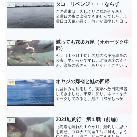
タコ リベンジ・・・ならず
釣り
この週末は、久しぶりに飲み会があり、
金曜日の夜に出漁できませんでした。土
曜日は天気が悪く、何とか回復した日曜
日、始発電車で出漁したものの・・・釣
行概要 金曜日（2022.6.10）の夜は、ま
ずまずの天気だったのですが、久しぶり
に飲み会があり...
減っても78.8万尾（オホーツク中
釣り
部）
今回（１０月上旬）の鮭の沿岸漁獲量の
公表、早かったですね。北海道庁の皆さ
ん、漁協の皆さん、ありがとうございま
す。大漁で賑わっていた地域も、例年並
みに戻りつつありますが、それでも、凄
い地域はすごい漁獲量です。千歳川の様
オヤジの帰省と鮭の回帰
福井
子 千歳川の中、鮭が溢れ...
お盆休みを利用して、実家へ数日間帰省
してきました。東京に戻り、ネットをチ
エックしてみると、鮭の回帰がしっかり
始まていました。帰省釣行概要 １ ８
月１０日（水） 午後は休暇を取って早
目の帰省。１９００頃に家を出発し、福
井港へ、鯵狙い。今回も、...
2021鮭釣行 第１戦（前編）
釣り
北海道を離れ約１０か月。鮭釣りに思い
を馳せ、コロナの閉塞生活に耐え、よう
やく懐かしい海に、戻ってきました。