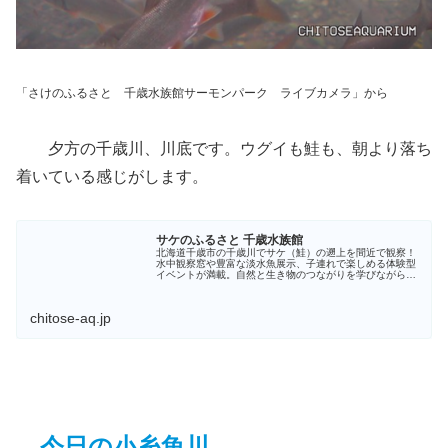
「さけのふるさと 千歳水族館サーモンパーク ライブカメラ」から
夕方の千歳川、川底です。ウグイも鮭も、朝より落ち
着いている感じがします。
サケのふるさと 千歳水族館
北海道千歳市の千歳川でサケ（鮭）の遡上を間近で観察！
水中観察窓や豊富な淡水魚展示、子連れで楽しめる体験型
イベントが満載。自然と生き物のつながりを学びながら楽
しめる、観光にぴったりの北海道最大級の淡水魚水族館で
す。
chitose-aq.jp
今日の小糸魚川