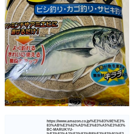
https://www.amazon.co.jp/%E3%83%9E%E3%
83%AB%E3%82%AD%E3%83%A5%E3%83%
BC-MARUKYU-
%E3%82%A2%E3%82%B8%E3%83%91%E3