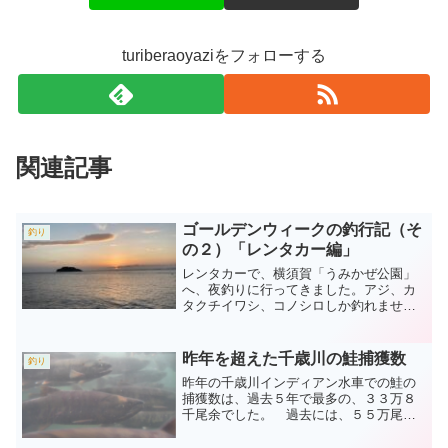
turiberaoyaziをフォローする
関連記事
ゴールデンウィークの釣行記（そ
釣り
の２）「レンタカー編」
レンタカーで、横須賀「うみかぜ公園」
へ、夜釣りに行ってきました。アジ、カ
タクチイワシ、コノシロしか釣れません
でしたが、とても美味しかったです。緊
急事態宣言の中、都県境を越えてしまっ
た小悪市民です。
昨年を超えた千歳川の鮭捕獲数
釣り
昨年の千歳川インディアン水車での鮭の
捕獲数は、過去５年で最多の、３３万８
千尾余でした。 過去には、５５万尾を
超える年もあれば、５万尾を下回る年も
ありましたから、時の運なのかもしれま