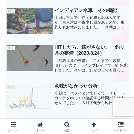
せんが、多いことは私たちにとって嬉し
いことです。今日の千歳川...
インディアン水車 その機能
釣り
明日は祝日で、在宅勤務もお休みです
が、東京湾は今夜少し風があるので、夜
釣りもお休みにしました。 今朝は、イ
ンディアン水車から鮭が出てくるシーン
が見られました。今日の千歳川など 川
底を、這うように泳いでいるのは、鮭で
はなく、ウグイです。 水族...
HITしたら、逃がさない。 釣り
釣り
具の整備（2020.8.24）
『鮭釣り具の整備』 これまで、数度、
HITしたのに、ラインブレイクで、鮭を逃
しました。今年は、鮭が少しでも帰って
くれば、誰よりも先に、良い場所を探し
当て、誰よりも良く威嚇される餌を使っ
て（作って）、鮭を釣り上げるぞと、思
意味がなかった分析
釣り
っていました。しかし...
今朝は、バタバタと忙しくて、リモート
カメラをゆっくり確認する時間がありま
せんでした。 ８月下旬から昨日まで
の、千歳川での鮭の捕獲数を、過去の捕
獲数と比較してみましたが、今年の特徴
は、わかりませんでした。今日の千歳川
など飛び出し事故もなく、平...
懐かしの北海道（遠征準備編）
釣り
出張の合間に、懐かしい胆振の海を堪能
メニュー
ホーム
検索
トップ
サイドバー