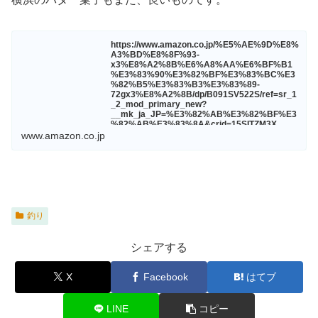
https://www.amazon.co.jp/%E5%AE%9D%E8%
A3%BD%E8%8F%93-
x3%E8%A2%8B%E6%A8%AA%E6%BF%B1
%E3%83%90%E3%82%BF%E3%83%BC%E3
%82%B5%E3%83%B3%E3%83%89-
72gx3%E8%A2%8B/dp/B091SV522S/ref=sr_1
_2_mod_primary_new?
__mk_ja_JP=%E3%82%AB%E3%82%BF%E3
%82%AB%E3%83%8A&crid=15SITZM3X
www.amazon.co.jp
釣り
シェアする
X
Facebook
はてブ
LINE
コピー