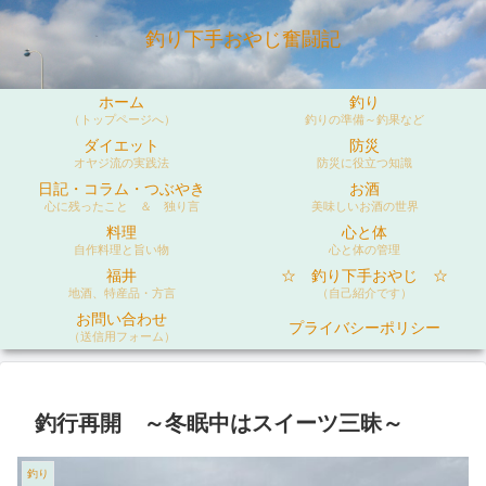
釣り下手おやじ奮闘記
ホーム
釣り
（トップページへ）
釣りの準備～釣果など
ダイエット
防災
オヤジ流の実践法
防災に役立つ知識
日記・コラム・つぶやき
お酒
心に残ったこと ＆ 独り言
美味しいお酒の世界
料理
心と体
自作料理と旨い物
心と体の管理
福井
☆ 釣り下手おやじ ☆
地酒、特産品・方言
（自己紹介です）
お問い合わせ
プライバシーポリシー
（送信用フォーム）
釣行再開 ～冬眠中はスイーツ三昧～
釣り