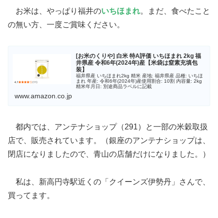
お米は、やっぱり福井の
いちほまれ
。まだ、食べたこと
の無い方、一度ご賞味ください。
[お米のくりや] 白米 特A評価 いちほまれ 2kg 福
井県産 令和6年(2024年)産【米袋は窒素充填包
装】
福井県産 いちほまれ2kg 精米 産地: 福井県産 品種: いちほ
まれ 年産: 令和6年(2024年)産使用割合: 10割 内容量: 2kg
精米年月日: 別途商品ラベルに記載
www.amazon.co.jp
都内では、アンテナショップ（291）と一部の米穀取扱
店で、販売されています。（銀座のアンテナショップは、
閉店になりましたので、青山の店舗だけになりました。）
私は、新高円寺駅近くの「クイーンズ伊勢丹」さんで、
買ってます。