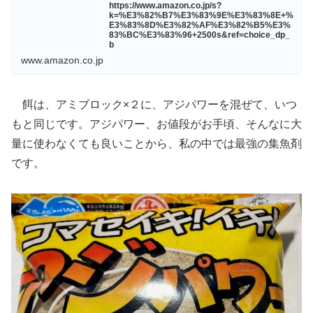
https://www.amazon.co.jp/s?
k=%E3%82%B7%E3%83%9E%E3%83%8E+%
E3%83%8D%E3%82%AF%E3%82%B5%E3%
83%BC%E3%83%96+2500s&ref=choice_dp_
b
www.amazon.co.jp
餌は、アミブロック×２に、アジパワーを混ぜて、いつ
もと同じです。アジパワー、お値段がお手頃、そんなに大
量に使わなくても良いことから、私の中では最強の集魚剤
です。