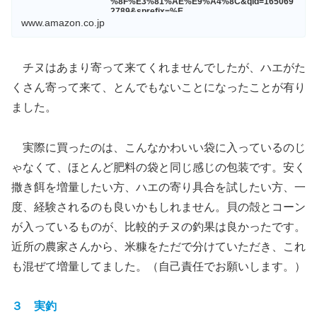
%8F%E3%81%AE%E9%A4%8C&qid=165069
2789&sprefix=%E
www.amazon.co.jp
チヌはあまり寄って来てくれませんでしたが、ハエがた
くさん寄って来て、とんでもないことになったことが有り
ました。
実際に買ったのは、こんなかわいい袋に入っているのじ
ゃなくて、ほとんど肥料の袋と同じ感じの包装です。安く
撒き餌を増量したい方、ハエの寄り具合を試したい方、一
度、経験されるのも良いかもしれません。貝の殻とコーン
が入っているものが、比較的チヌの釣果は良かったです。
近所の農家さんから、米糠をただで分けていただき、これ
も混ぜて増量してました。（自己責任でお願いします。）
３ 実釣