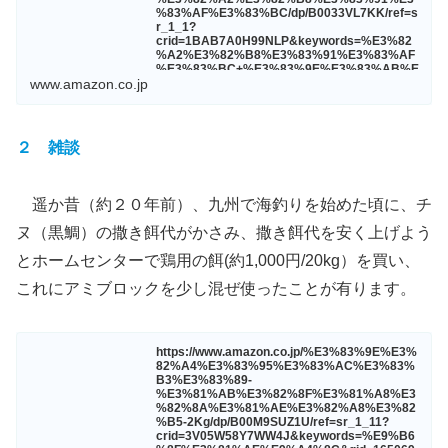
%83%AF%E3%83%BC/dp/B0033VL7KK/ref=s
r_1_1?
crid=1BAB7A0H99NLP&keywords=%E3%82
%A2%E3%82%B8%E3%83%91%E3%83%AF
%E3%83%BC+%E3%83%9E%E3%83%AB%E
3%82%AD%E3%
www.amazon.co.jp
２ 雑談
遥か昔（約２０年前）、九州で海釣りを始めた頃に、チ
ヌ（黒鯛）の撒き餌代がかさみ、撒き餌代を安く上げよう
とホームセンターで鶏用の餌(約1,000円/20kg）を買い、
これにアミブロックを少し混ぜ使ったことが有ります。
https://www.amazon.co.jp/%E3%83%9E%E3%
82%A4%E3%83%95%E3%83%AC%E3%83%
B3%E3%83%89-
%E3%81%AB%E3%82%8F%E3%81%A8%E3
%82%8A%E3%81%AE%E3%82%A8%E3%82
%B5-2Kg/dp/B00M9SUZ1U/ref=sr_1_11?
crid=3V05W58Y7WW4J&keywords=%E9%B6